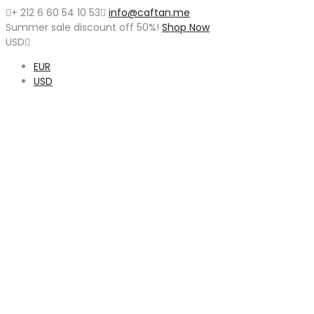
+ 212 6 60 54 10 53
info@caftan.me
Summer sale discount off
50%
!
Shop Now
USD
EUR
USD