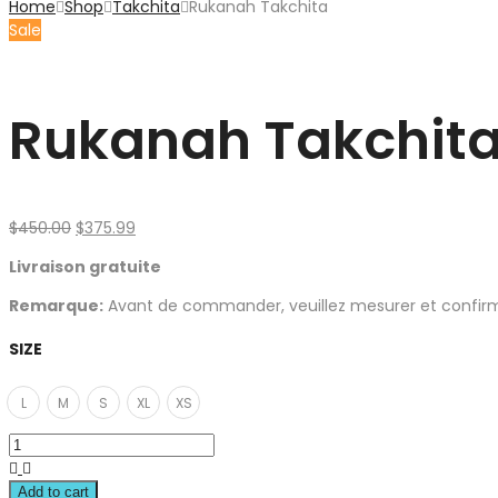
Home
Shop
Takchita
Rukanah Takchita
Sale
Rukanah Takchit
$
450.00
$
375.99
Livraison gratuite
Remarque:
Avant de commander, veuillez mesurer et confirmer v
SIZE
L
M
S
XL
XS
Add to cart