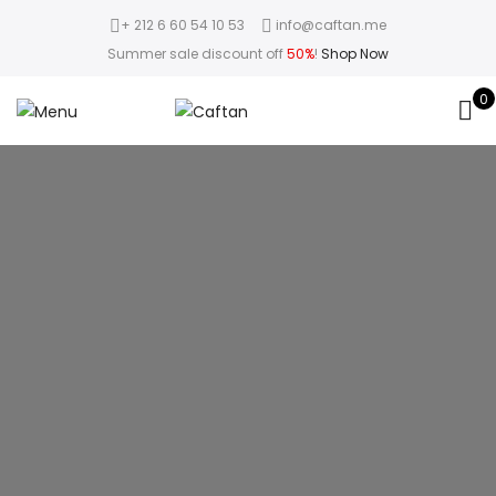
+ 212 6 60 54 10 53
info@caftan.me
Summer sale discount off
50%
!
Shop Now
0