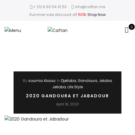
+ 212 6 60 54 10 53
info@caftan.me
Summer sale discount off
50%
!
Shop Now
0
By
soumia Alaoui
In
Djellaba
,
Gandoura
,
Jelaba
,
Jellaba
,
Life Style
2020 GANDOURA ET JABADOUR
April 18, 2020