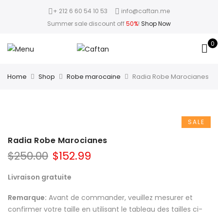
+ 212 6 60 54 10 53
info@caftan.me
Summer sale discount off
50%
!
Shop Now
0
Home
Shop
Robe marocaine
Radia Robe Marocianes
SALE
Radia Robe Marocianes
$
250.00
$
152.99
Livraison gratuite
Remarque:
Avant de commander, veuillez mesurer et
confirmer votre taille en utilisant le tableau des tailles ci-